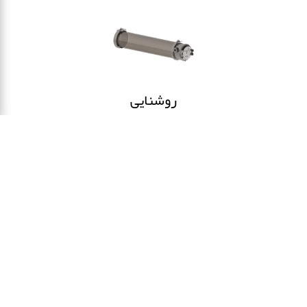
روشنایی
دفتر مرکزی
تهران:آرژانتین،ساعی،خیابان
شهید خالد اسلامپور،کوچه
دهم،پلاک ۷ طبقه ۵